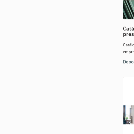
Catá
pres
Catál
empre
Desc