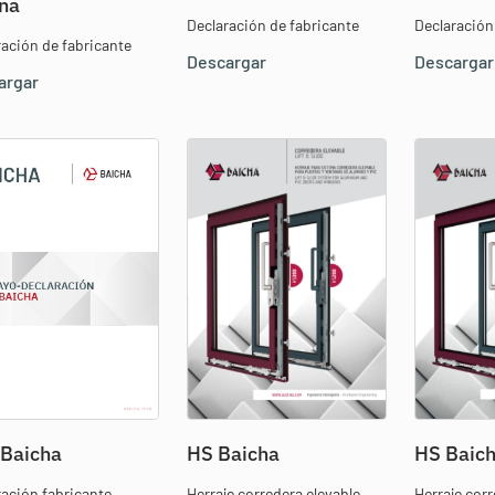
na
Declaración de fabricante
Declaración
ración de fabricante
Descargar
Descargar
argar
 Baicha
HS Baicha
HS Baic
ración fabricante
Herraje corredera elevable
Herraje corr