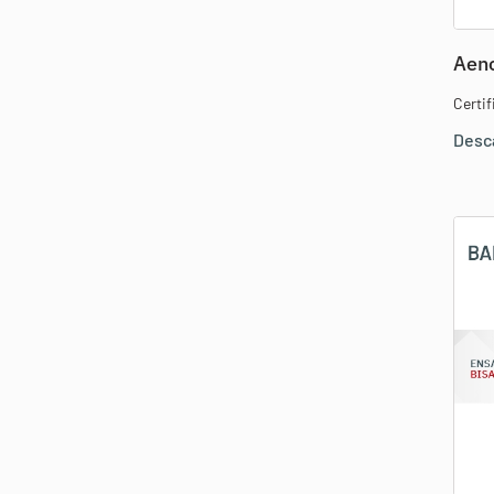
Aeno
Certi
Desc