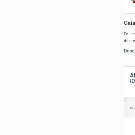
Gaia
Foill
de cr
Desc