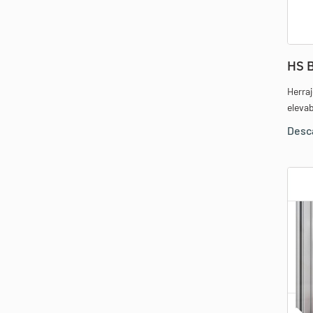
HS 
Herra
elevab
Desc