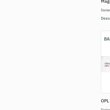
Mag
Decla
Desc
OPL
Decla