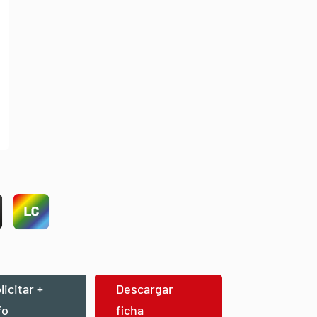
licitar +
Descargar
fo
ficha