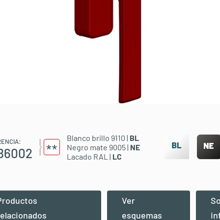
Blanco brillo 9110 |
BL
RENCIA
:
Negro mate 9005 |
NE
B6002
Lacado RAL |
LC
Productos
Ver
So
relacionados
esquemas
in