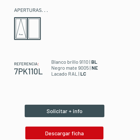
APERTURAS
. . .
Blanco brillo 9110 |
BL
REFERENCIA
:
Negro mate 9005 |
NE
7PK110L
Lacado RAL |
LC
Solicitar + info
Descargar ficha