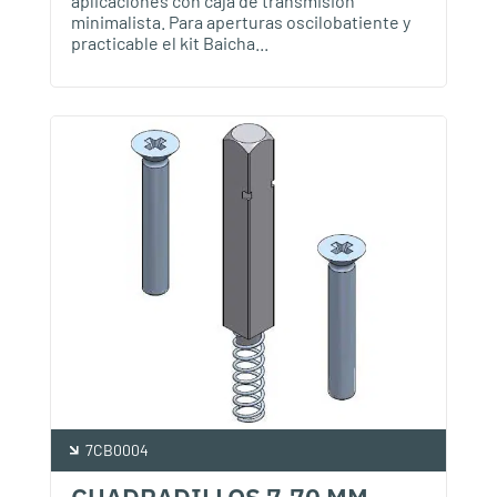
aplicaciones con caja de transmisión
minimalista. Para aperturas oscilobatiente y
practicable el kit Baicha...
7CB0004
CUADRADILLOS 7,70 MM