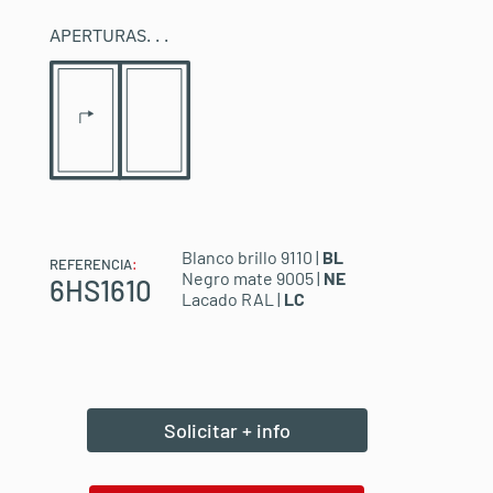
APERTURAS
. . .
Blanco brillo 9110 |
BL
REFERENCIA
:
Negro mate 9005 |
NE
6HS1610
Lacado RAL |
LC
Solicitar + info