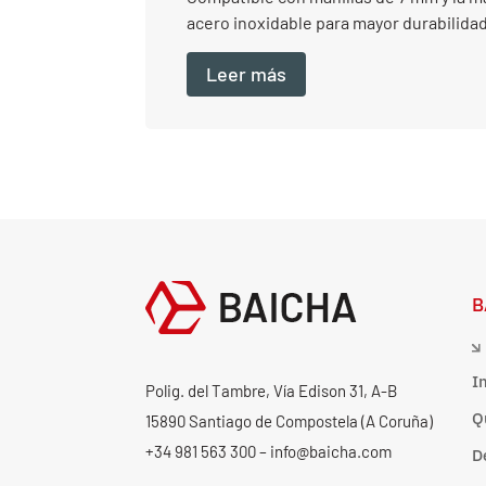
acero inoxidable para mayor durabilidad
Leer más
B
I
Polig. del Tambre, Vía Edison 31, A-B
Q
15890 Santiago de Compostela (A Coruña)
+34 981 563 300 – info@baicha.com
D