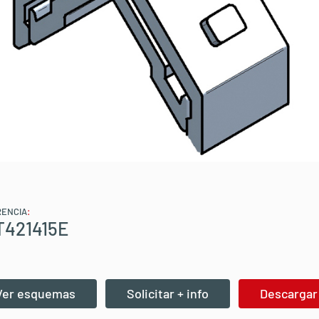
RENCIA
:
T421415E
Ver esquemas
Solicitar + info
Descargar 