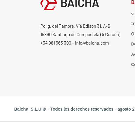
B
I
Polig. del Tambre, Vía Edison 31, A-B
Q
15890 Santiago de Compostela (A Coruña)
+34 981 563 300 – info@baicha.com
D
A
C
Baicha, S.L.U © - Todos los derechos reservados - agosto 