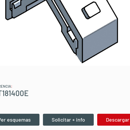
RENCIA
:
T181400E
Ver esquemas
Solicitar + info
Descargar 